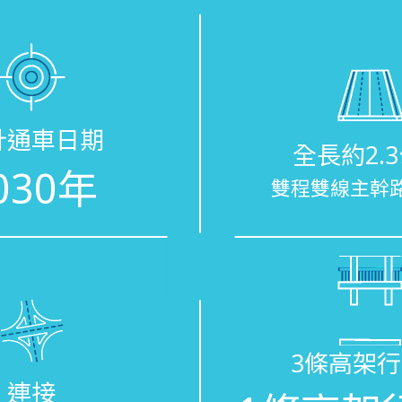
計通車日期
全長約2.
030年
雙程雙線主幹
3條高架
連接