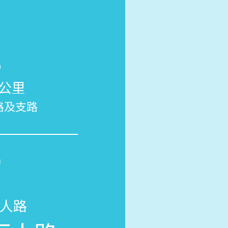
3公里
路及支路
行人路