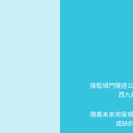
接駁城門隧道公
西九
隨着未來房屋規
或缺