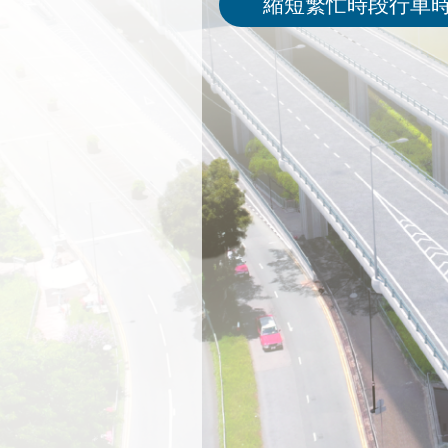
縮短繁忙時段行車