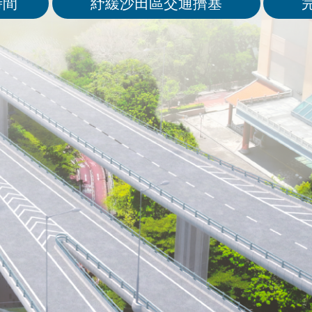
時間
紓緩沙田區交通擠塞