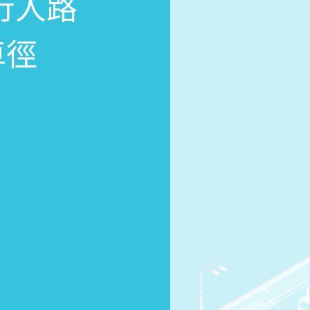
行人路
車徑