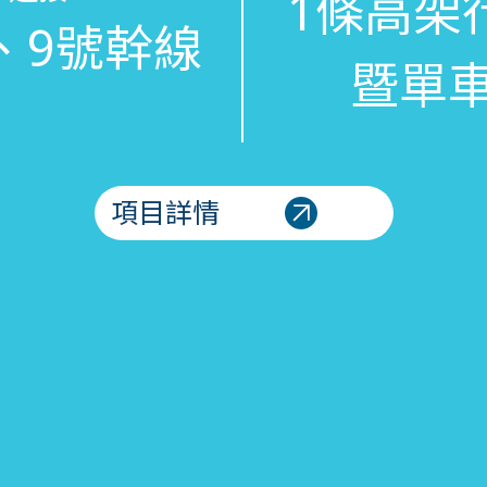
1條高架
、9號幹線
暨單
項目詳情