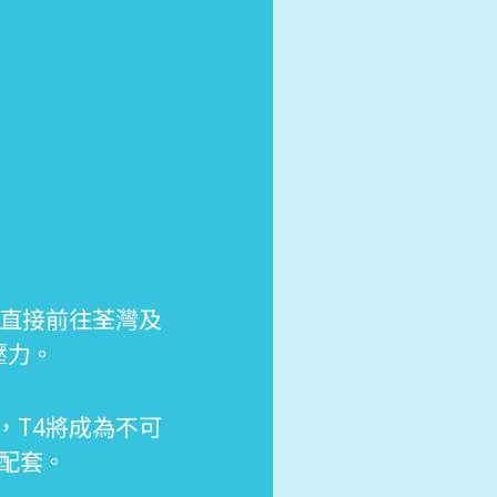
4直接前往荃灣及
壓力。
，T4將成為不可
配套。