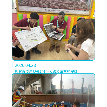
工程进度
环境事宜
2026.04.28
社区协作
视察近溱岸8号临时行人路及单车径安排
资讯中心