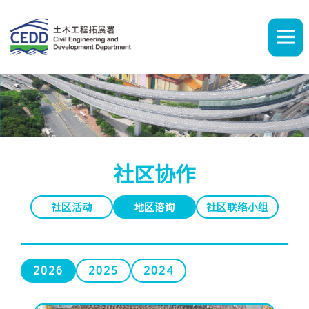
A
A
A
繁
简
ENG
社区协作
社区活动
地区谘询
社区联络小组
主页
2026
2025
2024
最新消息