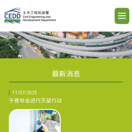
A
A
A
繁
简
ENG
最新消息
主页
11/07/2025
于善导会进行灭鼠行动
最新消息