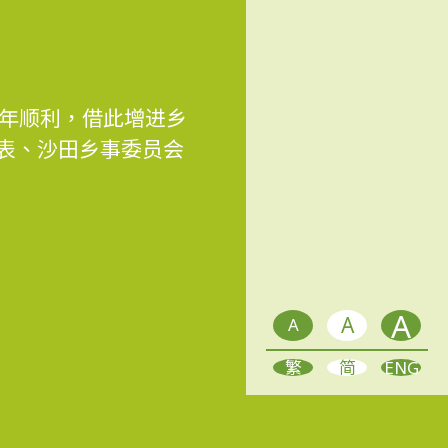
求新年顺利，借此增进乡
代表、沙田乡事委员会
A
A
A
繁
简
ENG