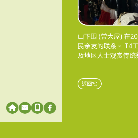
山下围 (曾大屋) 
民亲友的联系。 T
及地区人士观赏传统
返回