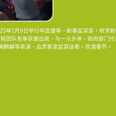
在2025年2月9日举行年度盛事─新春盆菜宴，祈
4工程团队有幸获邀出席，与一众乡亲、政府部门
舞麒麟等表演，品赏客家盆菜佳肴，欢渡春节。
版权告示
免责声明
私隐政策声明