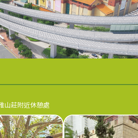
雅山莊附近休憩處