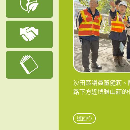
沙田區議員董健莉、陳
路下方近博雅山莊的
返回