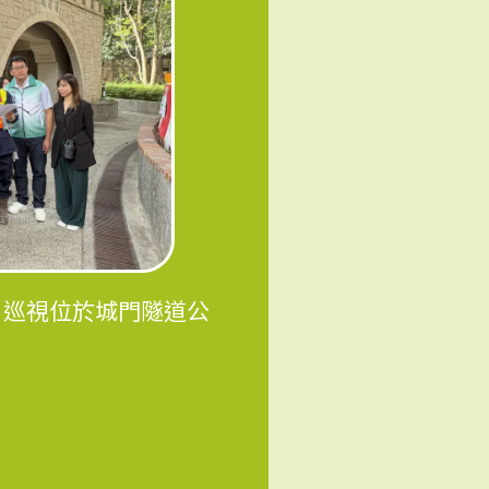
 ，巡視位於城門隧道公