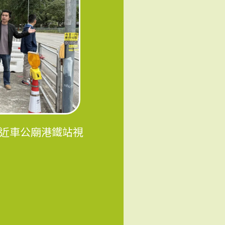
路近車公廟港鐵站視