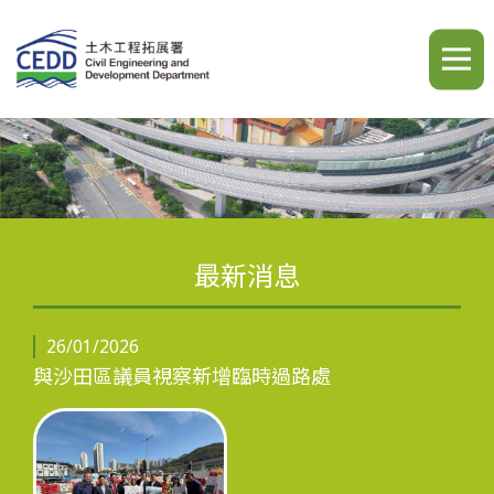
A
A
A
繁
简
ENG
最新消息
簡介
26/01/2026
與沙田區議員視察新增臨時過路處
最新消息