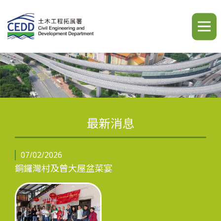
A
A
A
繁
简
ENG
最新消息
簡介
07/02/2026
銅鑼灣村及曾大屋盆菜宴
最新消息