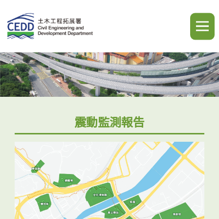
A
A
A
繁
简
ENG
震動監測報告
簡介
最新消息