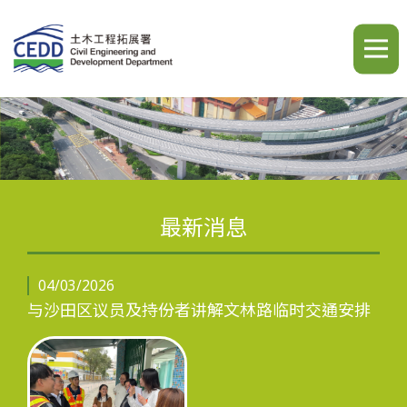
A
A
A
繁
简
ENG
最新消息
主页
04/03/2026
与沙田区议员及持份者讲解文林路临时交通安排
最新消息