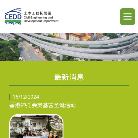
A
A
A
繁
简
ENG
最新消息
主页
16/12/2024
香港神托会灵基营圣诞活动
最新消息