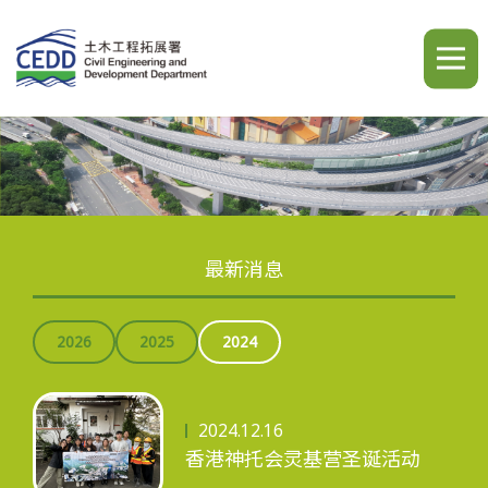
A
A
A
繁
简
ENG
最新消息
主页
2026
2025
2024
最新消息
2024.12.16
香港神托会灵基营圣诞活动