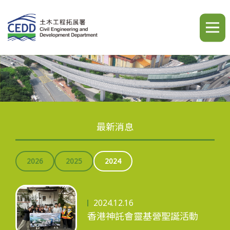
A
A
A
繁
简
ENG
最新消息
簡介
2026
2025
2024
最新消息
2024.12.16
香港神託會靈基營聖誕活動