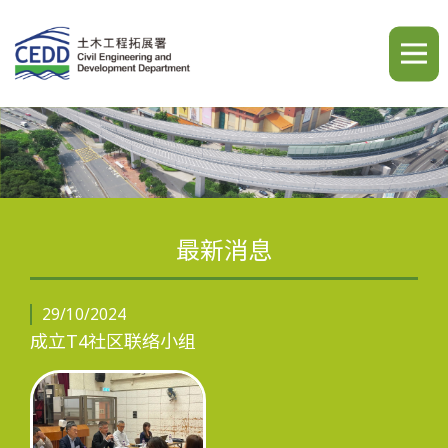
A
A
A
繁
简
ENG
最新消息
主页
29/10/2024
成立T4社区联络小组
最新消息