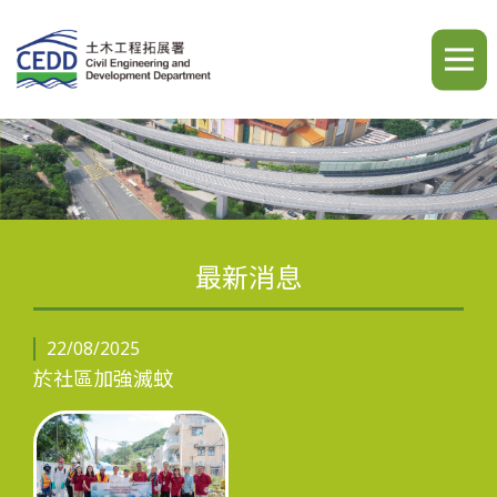
A
A
A
繁
简
ENG
最新消息
簡介
22/08/2025
於社區加強滅蚊
最新消息