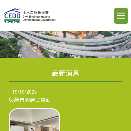
A
A
A
繁
简
ENG
最新消息
簡介
19/10/2025
與蔚景園居民會面
最新消息