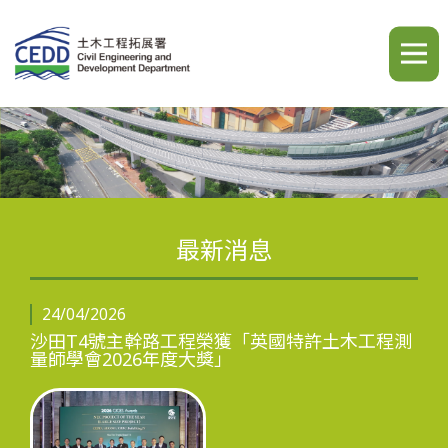
A
A
A
繁
简
ENG
最新消息
簡介
24/04/2026
沙田T4號主幹路工程榮獲「英國特許土木工程測
量師學會2026年度大獎」
最新消息